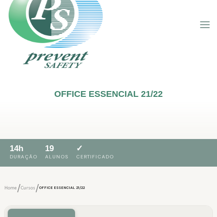
OFFICE ESSENCIAL 21/22
14h
19
✓
DURAÇÃO
ALUNOS
CERTIFICADO
/
/
Home
Cursos
OFFICE ESSENCIAL 21/22