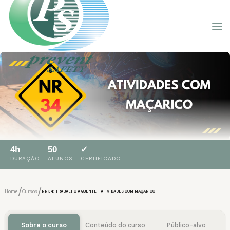
4h
50
✓
DURAÇÃO
ALUNOS
CERTIFICADO
/
/
Home
Cursos
NR 34: TRABALHO A QUENTE - ATIVIDADES COM MAÇARICO
Sobre o curso
Conteúdo do curso
Público-alvo