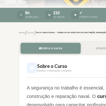
6h
210
✓
DURAÇÃO
ALUNOS
CERTIFICADO
/
/
Home
Cursos
NR 34: ADMISSIONAL - TRABALHO NA INDÚSTRIA DA CONSTRUÇÃO, REPARAÇÃO
Sobre o curso
Cont
Sobre o Curso
Detalhes e informações completas
A segurança no trabalho é essencial,
construção e reparação naval. O
cur
desenvolvido para capacitar profissi