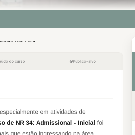
 E DESMONTE NAVAL - INICIAL
eúdo do curso
Público-alvo
 especialmente em atividades de
so de NR 34: Admissional - Inicial
foi
onais que estão ingressando na área,