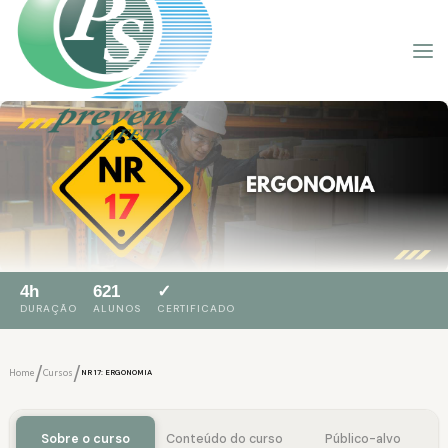
4h
621
✓
DURAÇÃO
ALUNOS
CERTIFICADO
/
/
Home
Cursos
NR 17: ERGONOMIA
Sobre o curso
Conteúdo do curso
Público-alvo