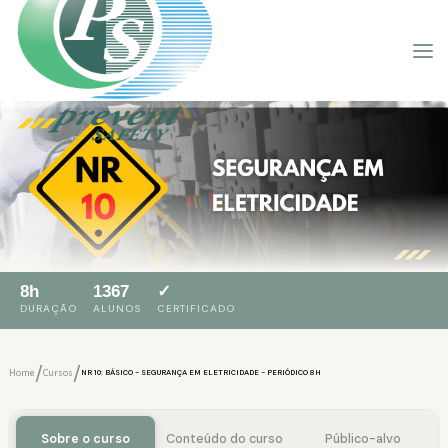
8h
1367
✓
DURAÇÃO
ALUNOS
CERTIFICADO
/
/
Home
Cursos
NR 10: BÁSICO - SEGURANÇA EM ELETRICIDADE - PERIÓDICO 8H
Sobre o curso
Conteúdo do curso
Público-alvo