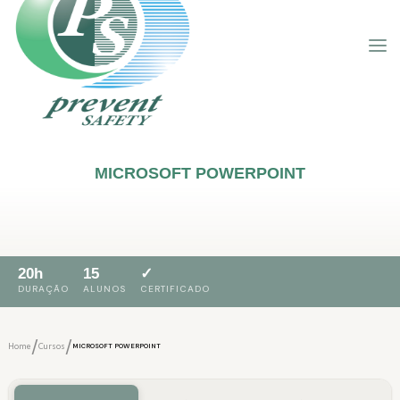
MICROSOFT POWERPOINT
20h
15
✓
DURAÇÃO
ALUNOS
CERTIFICADO
/
/
Home
Cursos
MICROSOFT POWERPOINT