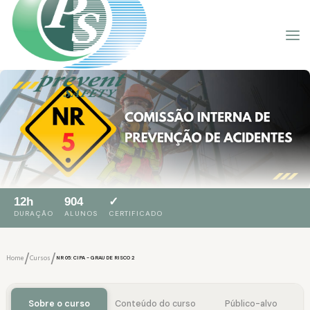
12h
904
✓
DURAÇÃO
ALUNOS
CERTIFICADO
/
/
Home
Cursos
NR 05: CIPA - GRAU DE RISCO 2
Sobre o curso
Conteúdo do curso
Público-alvo