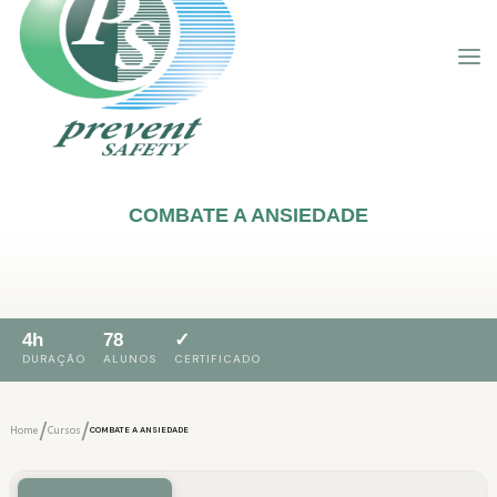
COMBATE A ANSIEDADE
4h
78
✓
DURAÇÃO
ALUNOS
CERTIFICADO
/
/
Home
Cursos
COMBATE A ANSIEDADE